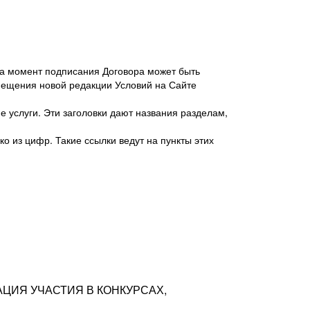
 на момент подписания Договора может быть
мещения новой редакции Условий на Сайте
 услуги. Эти заголовки дают названия разделам,
о из цифр. Такие ссылки ведут на пункты этих
антер», ИНН 7718620740, адрес: 125047,
одская территория Муниципальный округ
я улица, дом 48, помещ. 25
ых резюме с предложениями Соискателей
АЦИЯ УЧАСТИЯ В КОНКУРСАХ,
тра контактной информации Соискателя
тор сайтов: hh.ru, talantix.ru и других
 из Типов регистраций.
луг