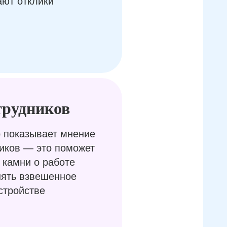
ают отклики
трудников
 показывает мнение
иков — это поможет
 камни о работе
нять взвешенное
стройстве