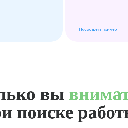
Посмотреть пример
лько вы
внима
и поиске рабо