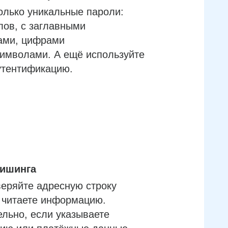
олько уникальные пароли:
лов, с заглавными
ами, цифрами
имволами. А ещё используйте
утентификацию.
фишинга
еряйте адресную строку
м читаете информацию.
льно, если указываете