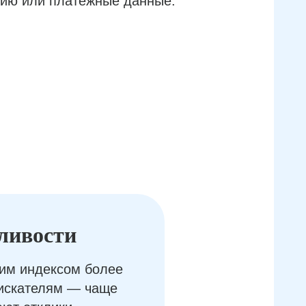
ию или платёжные данные.
ливости
им индексом более
оискателям — чаще