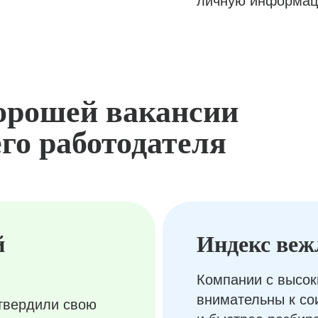
личную информац
орошей вакансии
го работодателя
й
Индекс веж
Компании с высок
внимательны к с
твердили свою