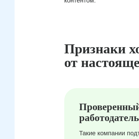
контентом.
Признаки х
от настояще
Проверенны
работодатель
Такие компании под