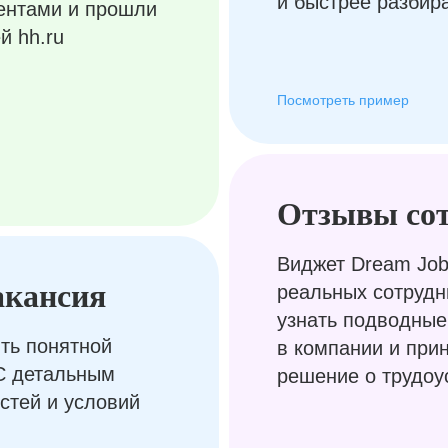
и быстрее разбир
ентами и прошли
й hh.ru
Посмотреть пример
Отзывы со
Виджет Dream Job
акансия
реальных сотрудн
узнать подводные
ть понятной
в компании и при
С детальным
решение о трудоу
стей и условий