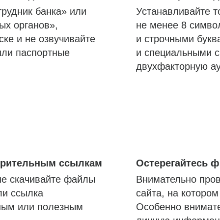
трудник банка» или
Устанавливайте т
ых органов»,
не менее 8 симво
ске и не озвучивайте
и строчными букв
или паспортные
и специальными с
двухфакторную а
озрительным ссылкам
Остерегайтесь 
не скачивайте файлы
Внимательно пров
ли ссылка
сайта, на которо
ным или полезным
Особенно внимате