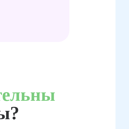
тельны
ты?