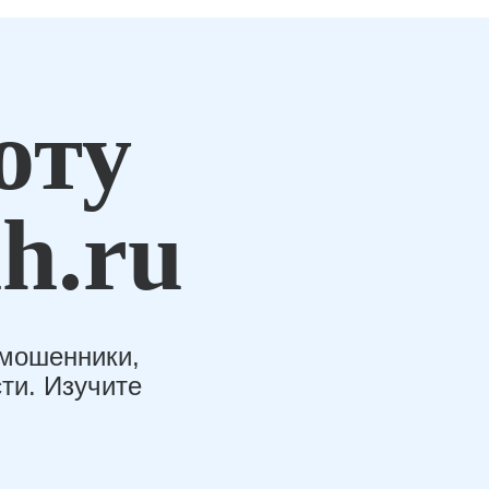
оту
h.ru
-мошенники,
ти. Изучите