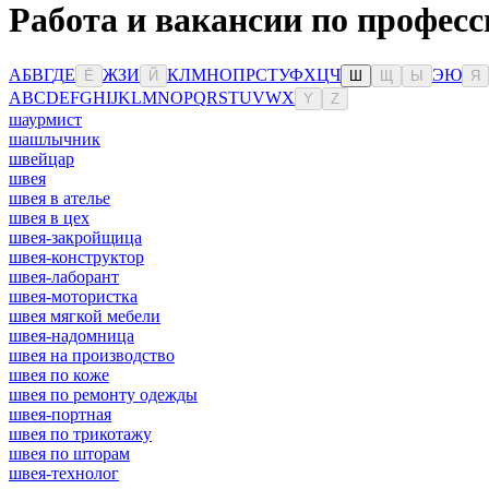
Работа и вакансии по профес
А
Б
В
Г
Д
Е
Ж
З
И
К
Л
М
Н
О
П
Р
С
Т
У
Ф
Х
Ц
Ч
Э
Ю
Ё
Й
Ш
Щ
Ы
Я
A
B
C
D
E
F
G
H
I
J
K
L
M
N
O
P
Q
R
S
T
U
V
W
X
Y
Z
шаурмист
шашлычник
швейцар
швея
швея в ателье
швея в цех
швея-закройщица
швея-конструктор
швея-лаборант
швея-мотористка
швея мягкой мебели
швея-надомница
швея на производство
швея по коже
швея по ремонту одежды
швея-портная
швея по трикотажу
швея по шторам
швея-технолог