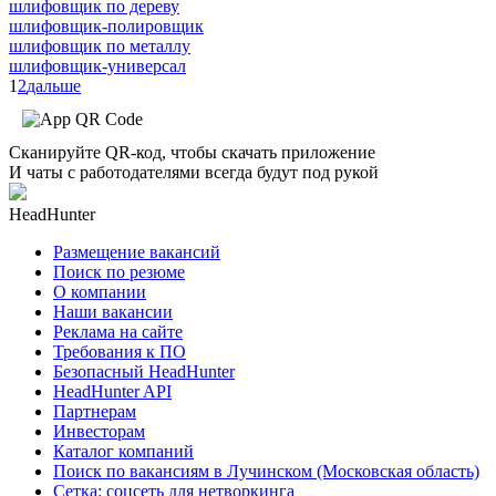
шлифовщик по дереву
шлифовщик-полировщик
шлифовщик по металлу
шлифовщик-универсал
1
2
дальше
Сканируйте QR-код, чтобы скачать приложение
И чаты с работодателями всегда будут под рукой
HeadHunter
Размещение вакансий
Поиск по резюме
О компании
Наши вакансии
Реклама на сайте
Требования к ПО
Безопасный HeadHunter
HeadHunter API
Партнерам
Инвесторам
Каталог компаний
Поиск по вакансиям в Лучинском (Московская область)
Сетка: соцсеть для нетворкинга