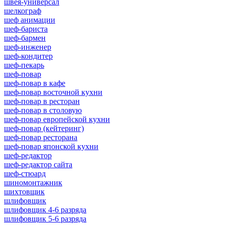
швея-универсал
шелкограф
шеф анимации
шеф-бариста
шеф-бармен
шеф-инженер
шеф-кондитер
шеф-пекарь
шеф-повар
шеф-повар в кафе
шеф-повар восточной кухни
шеф-повар в ресторан
шеф-повар в столовую
шеф-повар европейской кухни
шеф-повар (кейтеринг)
шеф-повар ресторана
шеф-повар японской кухни
шеф-редактор
шеф-редактор сайта
шеф-стюард
шиномонтажник
шихтовщик
шлифовщик
шлифовщик 4-6 разряда
шлифовщик 5-6 разряда